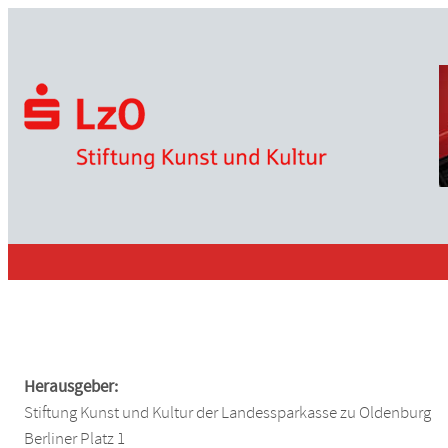
Zum
Inhalt
springen
Herausgeber:
Stiftung Kunst und Kultur der Landessparkasse zu Oldenburg
Berliner Platz 1